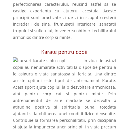
perfectionarea caracterului, reusind astfel sa se
castige experiența cu ajutorul acestuia. Aceste
principii sunt practicate zi de zi in scopul cresterii
increderii de sine, frumusetii interioare, sanatatii
trupului si sufletului, in vederea obtinerii echilibrului
armonios dintre corp si minte.
Karate pentru copii
In ziua de astazi
copiii au nenumarate activitati la dispozitie pentru a
le asigura o viata sanatoasa si fericita. Una dintre
aceste optiuni este tipul de antrenament Karate.
Acest sport ajuta copilul la o dezvoltare armonioasa,
atat pentru corp cat si pentru minte. Prin
antrenamentul de arte martiale se dezvolta o
atitudine pozitiva și spirituala buna, totodata
ajutand si la obtinerea unei conditii fizice deosebite.
Contribuie la formarea personalitatii, prin disciplina
și ajuta la impunerea unor principii in viața precum