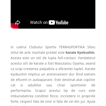
In cadrul Clubului Sportiv TERRASPORTIKA Sibiu
stilul de arte martiale predat este
Karate Kyokushin
.
Acesta este un stil de lupta full-contact. Fondatorul
acestui stil de karate a fost Masutatsu Oyama, avand
ca scop cresterea palpabila a eficientei luptei. Karate
Kyokushin implica un antrenament dur fiind extrem
de eficient in autoaparare. Este destinat atat copiilor
cat si adultilor sau chiar sportivilor de
performanta. Scopul acestui tip de curs este
imbunatatirea conditiei fizice, incredere in propriile
forte, respect fata de sine si fata de cei din jur. Ajuta