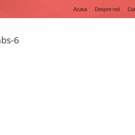
Acasa
Despre noi
Cur
mbs-6