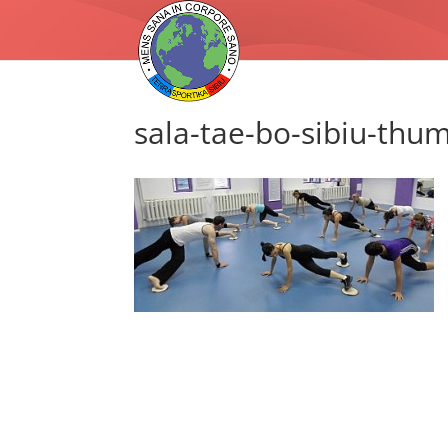
sala-tae-bo-sibiu-thu