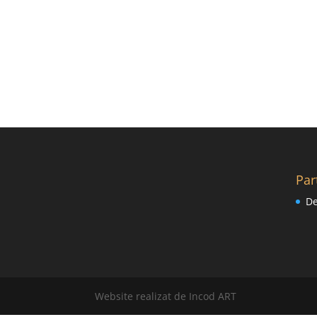
Par
De
Website realizat de Incod ART