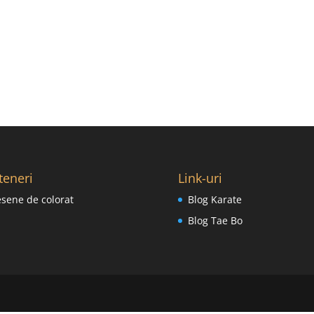
teneri
Link-uri
sene de colorat
Blog Karate
Blog Tae Bo