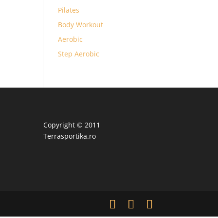
Pilates
Body Workout
Aerobic
Step Aerobic
Copyright © 2011
Terrasportika.ro